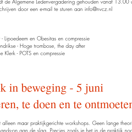
 de Algemene Ledenvergadering gehouden vanaf 13.00 uu
hrijven door een e-mail te sturen aan
info@nvcz.nl
r - Lipoedeem en Obesitas en compressie
drikse - Hoge trombose, the day after
de Klerk - POTS en compressie
k in beweging - 5 juni
ren, te doen en te ontmoete
 alleen maar praktijkgerichte workshops. Geen lange theor
ands-on aan de slag. Precies zoals je het in de praktijk no