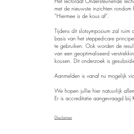
Het lectoraat Ondersteunende Tech
met de nieuwste inzichten rondom he
“Hiermee is de kous af”.
Tijdens dit slotsymposium zal ruim
basis van het stepped-care princip
te gebruiken. Ook worden de resu
van een geoptimaliseerd verstrekki
kousen. Dit onderzoek is gesubsi
Aanmelden is vanaf nu mogelijk v
We hopen jullie hier natuurlijk all
Er is accreditatie aangevraagd b
Disclaimer