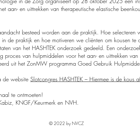
nologie in de Zorg organiseert op 28 oktober 2025 een in
t aan- en uittrekken van therapeutische elastische beenkous
 aandacht besteed worden aan de praktijk. Hoe selecteren 
e in de praktijk en hoe motiveren we cliënten om kousen te
ltaten van het HASHTEK onderzoek gedeeld. Een onderzoe
ng proces van hulpmiddelen voor het aan- en uittrekken van 
dieerd uit het ZonMW programma Goed Gebruik Hulpmiddel
ia de website
Slotcongres HASHTEK – Hiermee is de kous af
emaal te ontmoeten!
ij Kabiz, KNGF/Keurmerk en NVH.
© 2022 by NVCZ