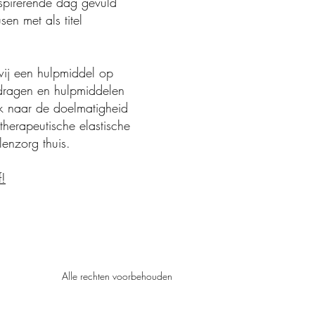
spirerende dag gevuld
en met als titel
wij een hulpmiddel op
 dragen en hulpmiddelen
k naar de doelmatigheid
therapeutische elastische
enzorg thuis.
!
Alle rechten voorbehouden