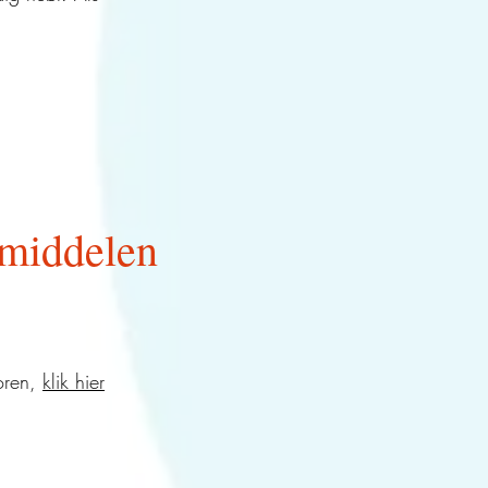
pmiddelen
oren,
klik hier