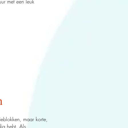
r met een leuk
n
ieblokken, maar korte,
dig hebt. Als