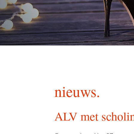
nieuws.
ALV met scholin